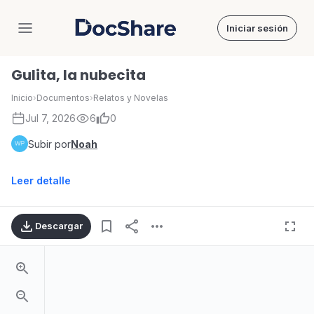
Iniciar sesión
DocShare
Gulita, la nubecita
Inicio
›
Documentos
›
Relatos y Novelas
Jul 7, 2026
6
0
Subir por
Noah
Leer detalle
Descargar