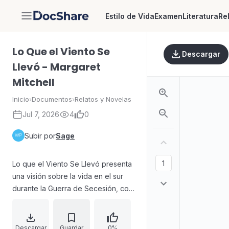
Estilo de Vida
Examen
Literatura
Re
DocShare
Lo Que el Viento Se
Descargar
Llevó - Margaret
Mitchell
Inicio
›
Documentos
›
Relatos y Novelas
Jul 7, 2026
4
0
Subir por
Sage
Lo que el Viento Se Llevó presenta
una visión sobre la vida en el sur
durante la Guerra de Secesión, con
especial atención al realismo de las
batallas. La historia se narra desde
la vida de Scarlett O’Hara, joven de
Descargar
Guardar
0%