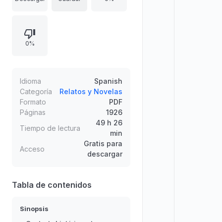
Savannah, marcada por amores
contrapuestos y por pérdidas
provocadas por una guerra
0%
destructiva. El texto destaca la
evolución heroica de la
protagonista y el impacto emocional
de su camino inesperado,
Idioma
Spanish
mostrando su carácter entre
Categoría
Relatos y Novelas
Formato
PDF
deberes sociales y decisiones
Páginas
1926
personales.
49 h 26
Tiempo de lectura
min
Gratis para
Acceso
descargar
Tabla de contenidos
Sinopsis