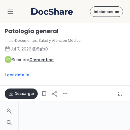
Iniciar sesión
DocShare
Patología general
Inicio
›
Documentos
›
Salud y Atención Médica
Jul 7, 2026
5
0
Subir por
Clementine
Leer detalle
Descargar