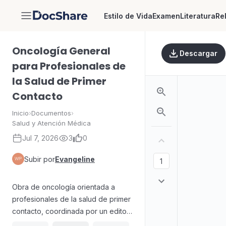
Estilo de Vida
Examen
Literatura
Re
DocShare
Oncología General
Descargar
para Profesionales de
la Salud de Primer
Contacto
Inicio
›
Documentos
›
Salud y Atención Médica
Jul 7, 2026
3
0
Subir por
Evangeline
Obra de oncología orientada a
profesionales de la salud de primer
contacto, coordinada por un editor
y coeditores y presentada como un