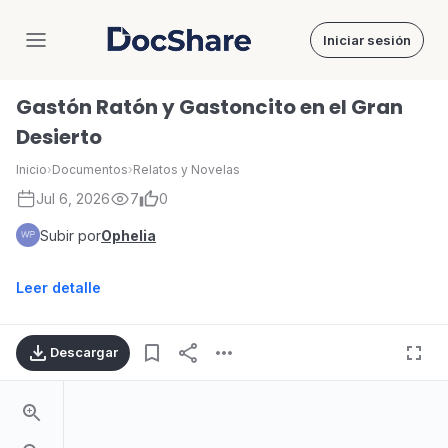
Iniciar sesión
DocShare
Gastón Ratón y Gastoncito en el Gran
Desierto
Inicio
›
Documentos
›
Relatos y Novelas
Jul 6, 2026
7
0
Subir por
Ophelia
Leer detalle
Descargar