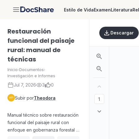
Estilo de Vida
Examen
Literatura
Re
DocShare
Restauración
Descargar
funcional del paisaje
rural: manual de
técnicas
Inicio
›
Documentos
›
Investigación e Informes
Jul 7, 2026
3
0
Subir por
Theodora
Manual técnico sobre restauración
funcional del paisaje rural con
enfoque en gobernanza forestal y
economía (Serie Técnica, número