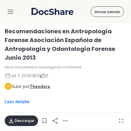
Iniciar sesión
DocShare
Recomendaciones en Antropología
Forense Asociación Española de
Antropología y Odontología Forense
Junio 2013
Inicio
›
Documentos
›
Investigación e Informes
Jul 7, 2026
5
0
Subir por
Theodora
Leer detalle
Descargar