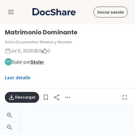
Iniciar sesión
DocShare
Matrimonio Dominante
Inicio
›
Documentos
›
Relatos y Novelas
Jul 6, 2026
5
0
Subir por
Skyler
Leer detalle
Descargar