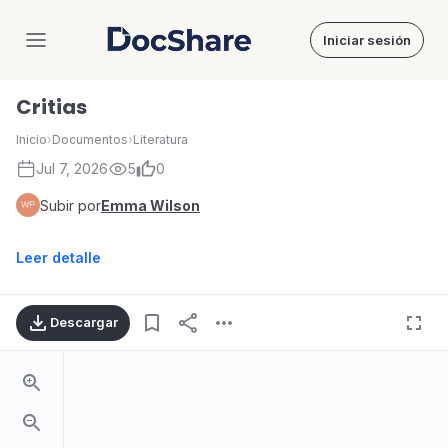
Iniciar sesión
DocShare
Critias
Inicio
›
Documentos
›
Literatura
Jul 7, 2026
5
0
Subir por
Emma Wilson
Leer detalle
Descargar