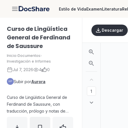
Estilo de Vida
Examen
Literatura
Re
DocShare
Curso de Lingüística
Descargar
General de Ferdinand
de Saussure
Inicio
›
Documentos
›
Investigación e Informes
Jul 7, 2026
4
0
Subir por
Aurora
Curso de Lingüística General de
Ferdinand de Saussure, con
traducción, prólogo y notas de
Amado Alonso, dedicado a
sistematizar fundamentos y