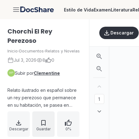
Estilo de Vida
Examen
Literatura
Re
DocShare
Chorchi El Rey
Descargar
Perezoso
Inicio
›
Documentos
›
Relatos y Novelas
Jul 3, 2026
8
0
Subir por
Clementine
Relato ilustrado en español sobre
un rey perezoso que permanece
en su habitación, se pasea en
kimono y descuida actividades
como el ejercicio mientras juega
distraído con el “huevo podrido”. La
Descargar
Guardar
0%
corte, desesperada, observa el