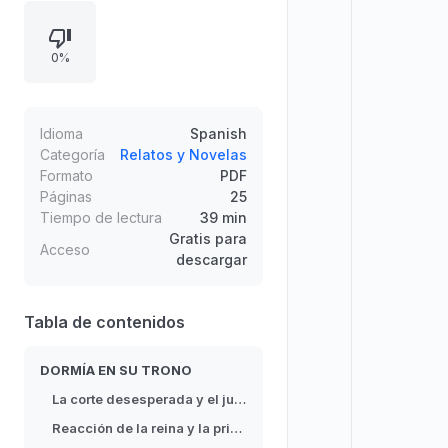
comportamiento y la situación
genera preocupación. La reina
0%
celosa reacciona con firmeza y la
princesa expresa vergüenza,
evidenciando tensiones familiares y
el contraste entre el deber real y la
Idioma
Spanish
pereza del monarca.
Categoría
Relatos y Novelas
Formato
PDF
Páginas
25
Tiempo de lectura
39 min
Gratis para
Acceso
descargar
Tabla de contenidos
DORMÍA EN SU TRONO
La corte desesperada y el juego distraído
Reacción de la reina y la princesa