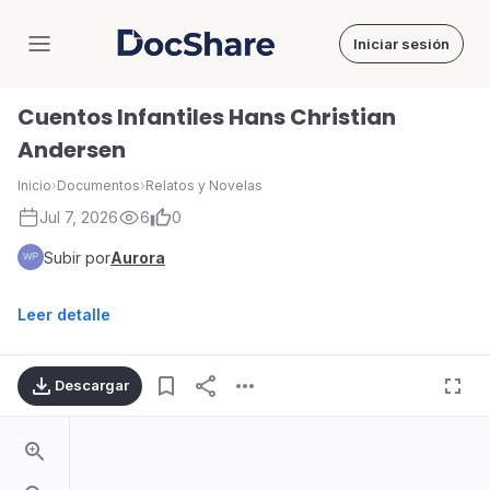
Iniciar sesión
DocShare
Cuentos Infantiles Hans Christian
Andersen
Inicio
›
Documentos
›
Relatos y Novelas
Jul 7, 2026
6
0
Subir por
Aurora
Leer detalle
Descargar