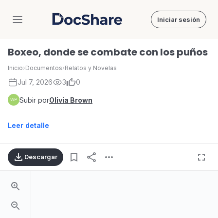
Iniciar sesión
DocShare
Boxeo, donde se combate con los puños
Inicio
›
Documentos
›
Relatos y Novelas
Jul 7, 2026
3
0
Subir por
Olivia Brown
Leer detalle
Descargar