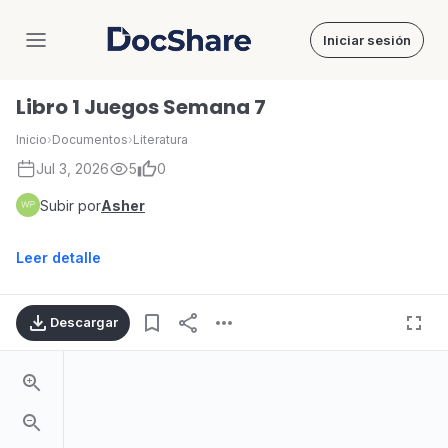
Iniciar sesión
DocShare
Libro 1 Juegos Semana 7
Inicio
›
Documentos
›
Literatura
Jul 3, 2026
5
0
Subir por
Asher
Leer detalle
Descargar