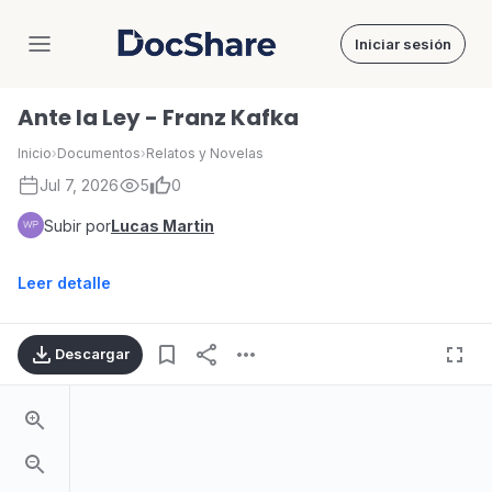
Iniciar sesión
DocShare
Ante la Ley - Franz Kafka
Inicio
›
Documentos
›
Relatos y Novelas
Jul 7, 2026
5
0
Subir por
Lucas Martin
Leer detalle
Descargar