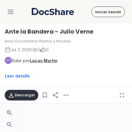
Iniciar sesión
DocShare
Ante la Bandera - Julio Verne
Inicio
›
Documentos
›
Relatos y Novelas
Jul 7, 2026
5
0
Subir por
Lucas Martin
Leer detalle
Descargar