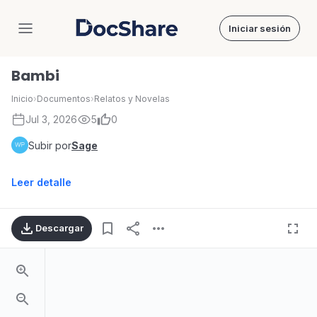
Iniciar sesión
DocShare
Bambi
Inicio
›
Documentos
›
Relatos y Novelas
Jul 3, 2026
5
0
Subir por
Sage
Leer detalle
Descargar