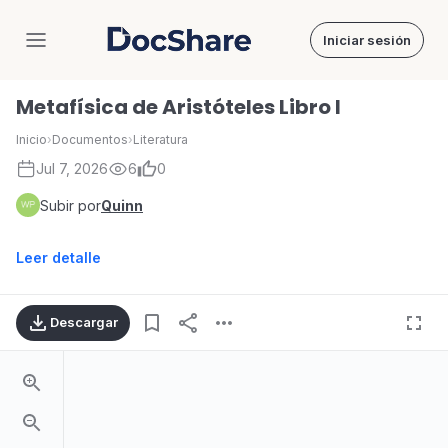
Iniciar sesión
DocShare
Metafísica de Aristóteles Libro I
Inicio
›
Documentos
›
Literatura
Jul 7, 2026
6
0
Subir por
Quinn
Leer detalle
Descargar