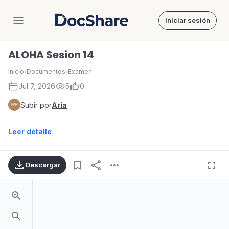
Iniciar sesión
DocShare
ALOHA Sesion 14
Inicio
›
Documentos
›
Examen
Jul 7, 2026
5
0
Subir por
Aria
Leer detalle
Descargar