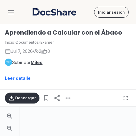
Iniciar sesión
DocShare
Aprendiendo a Calcular con el Ábaco
Inicio
›
Documentos
›
Examen
Jul 7, 2026
2
0
Subir por
Miles
Leer detalle
Descargar