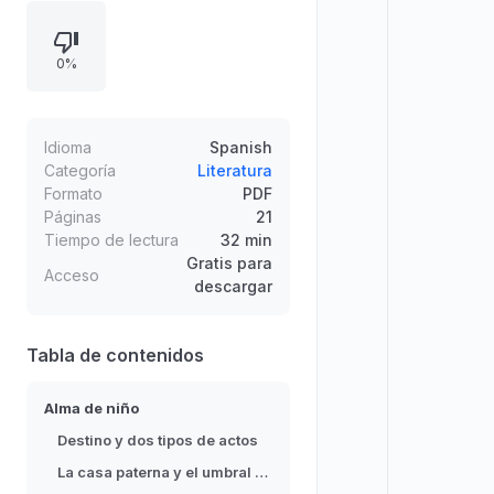
cuyas sombras permanecen. A
través de la atmósfera de la casa
0%
paterna, la opresión escolar y la
relación con Oskar Weber, el texto
indaga en la impotencia, el deseo
de pertenecer y la fascinación por
Idioma
Spanish
un mundo “adulto” más directo y
Categoría
Literatura
Formato
PDF
seguro.
Páginas
21
Tiempo de lectura
32 min
Gratis para
Acceso
descargar
Tabla de contenidos
Alma de niño
Destino y dos tipos de actos
La casa paterna y el umbral a “otro mundo”