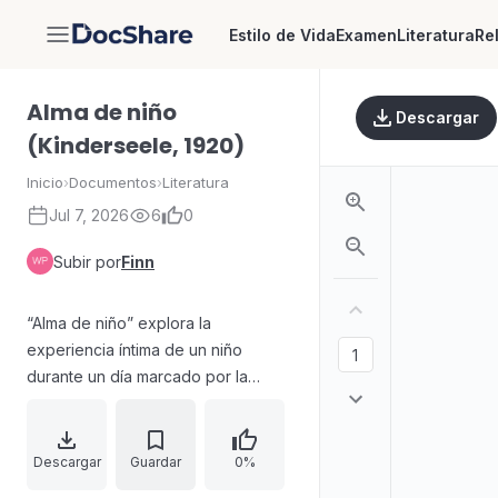
Estilo de Vida
Examen
Literatura
Re
DocShare
Alma de niño
Descargar
(Kinderseele, 1920)
Inicio
›
Documentos
›
Literatura
Jul 7, 2026
6
0
Subir por
Finn
“Alma de niño” explora la
experiencia íntima de un niño
durante un día marcado por la
presión del destino, el miedo y la
culpa sin causa aparente. La
narración contrasta dos modos de
Descargar
Guardar
0%
vivir: lo “fácil” y lo “determinado”,