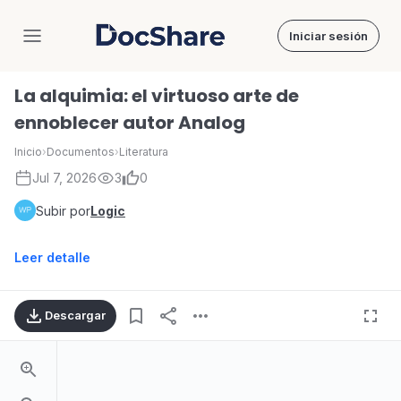
Iniciar sesión
DocShare
La alquimia: el virtuoso arte de
ennoblecer autor Analog
Inicio
›
Documentos
›
Literatura
Jul 7, 2026
3
0
Subir por
Logic
Leer detalle
Descargar