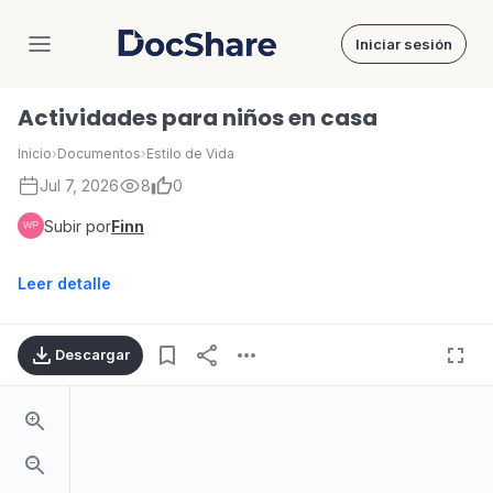
Iniciar sesión
DocShare
Actividades para niños en casa
Inicio
›
Documentos
›
Estilo de Vida
Jul 7, 2026
8
0
Subir por
Finn
Leer detalle
Descargar