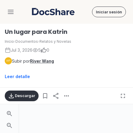
Iniciar sesión
DocShare
Un lugar para Katrin
Inicio
›
Documentos
›
Relatos y Novelas
Jul 3, 2026
5
0
Subir por
River Wang
Leer detalle
Descargar