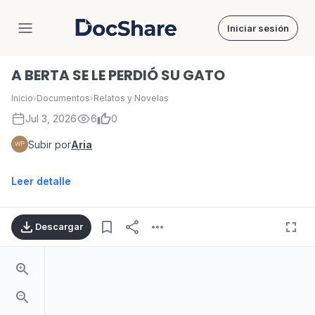
Iniciar sesión
DocShare
A BERTA SE LE PERDIÓ SU GATO
Inicio
›
Documentos
›
Relatos y Novelas
Jul 3, 2026
6
0
Subir por
Aria
Leer detalle
Descargar