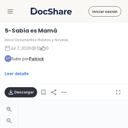
Iniciar sesión
DocShare
5-Sabia es Mamá
Inicio
›
Documentos
›
Relatos y Novelas
Jul 7, 2026
12
0
Subir por
Patrick
Leer detalle
Descargar