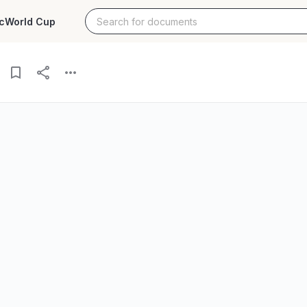
c
World Cup