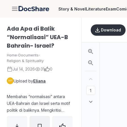
Story & Novel
Literature
Exam
Comi
DocShare
Ada Apa di Balik
Download
“Normalisasi” UEA-B
Bahrain- Israel?
Home
›
Documents
›
Religion & Spirituality
Jul 14, 2026
31
0
Upload by
Eliana
Membahas “normalisasi” antara
UEA-Bahrain dan Israel serta motif
politik di baliknya. Mengkritisi
persetujuan Abraham Accords dan
menyoroti dugaan pengkhianatan