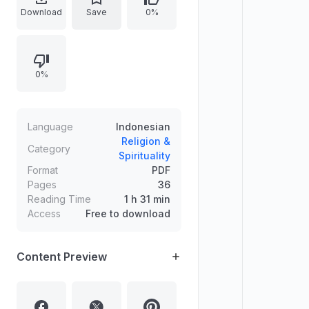
terhadap Islam. Menguraikan 10
Download
Save
0%
fakta tentang Palestina dari
perspektif keagamaan dan sejarah
awal Islam, termasuk arah kiblat ke
0%
al-Quds, perjalanan Isra Mi’raj,
kedudukan Masjid Al-Aqsa, serta
periode kekuasaan Islam dan
penaklukan Palestina.
Language
Indonesian
Religion &
Category
Spirituality
Format
PDF
Pages
36
Reading Time
1 h 31 min
Access
Free to download
Content Preview