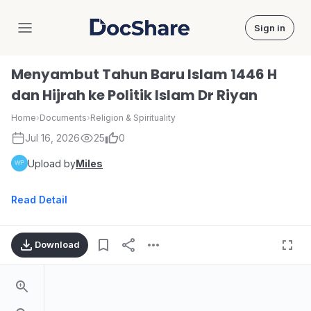
Sign in
DocShare
Menyambut Tahun Baru Islam 1446 H
dan Hijrah ke Politik Islam Dr Riyan
Home
›
Documents
›
Religion & Spirituality
Jul 16, 2026
25
0
Upload by
Miles
Read Detail
Download