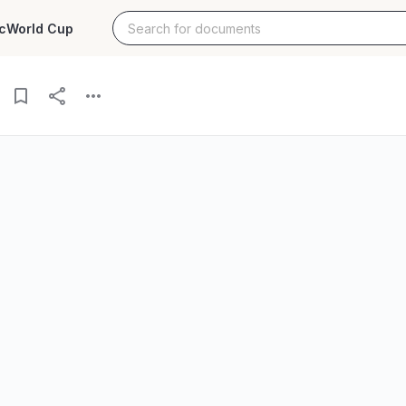
c
World Cup