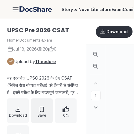
Story & Novel
Literature
Exam
Comi
DocShare
UPSC Pre 2026 CSAT
Download
Home
›
Documents
›
Exam
Jul 18, 2026
20
0
Upload by
Theodore
यह दस्तावेज़ UPSC 2026 के लिए CSAT
(सिविल सेवा योग्यता परीक्षा) की तैयारी से संबंधित
है। इसमें परीक्षा के लिए महत्वपूर्ण जानकारी, प्रश्न
और अध्ययन सामग्री शामिल हो सकती है।
CSAT का उद्देश्य उम्मीदवार की समझ, तर्क क्षमता
और विश्लेषणात्मक क्षमता का मूल्यांकन करना है।
Download
Save
0%
परीक्षा में दो पेपर होते हैं, जिनमें से सामान्य
अध्ययन पेपर-II (CSAT) योग्यता आधारित होता