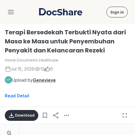
Sign in
DocShare
Terapi Bersedekah Terbukti Nyata dari
Masa ke Masa untuk Penyembuhan
Penyakit dan Kelancaran Rezeki
Home
›
Documents
›
Healthcare
Jul 15, 2026
13
0
Upload by
Genevieve
Read Detail
Download