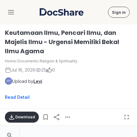
Sign in
DocShare
Keutamaan Ilmu, Pencari Ilmu, dan
Majelis Ilmu - Urgensi Memiliki Bekal
Ilmu Agama
Home
›
Documents
›
Religion & Spirituality
Jul 16, 2026
25
0
Upload by
Levi
Read Detail
Download