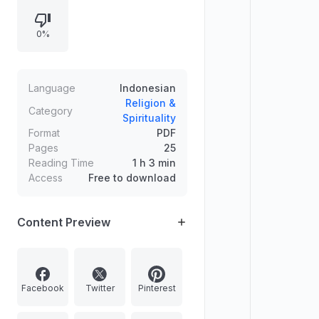
dimurkai dan orang yang sesat.
Disertakan dalil tentang perintah
0%
meminta tambahan ilmu, keutamaan
mengangkat derajat orang beriman
berilmu, syukur Nabi Daud dan
Sulaiman atas ilmu, serta kemuliaan
Language
Indonesian
Adam melalui pengajaran nama-
Religion &
Category
Spirituality
nama (ilmu) oleh Allah.
Format
PDF
Pages
25
Reading Time
1 h 3 min
Access
Free to download
Content Preview
Facebook
Twitter
Pinterest