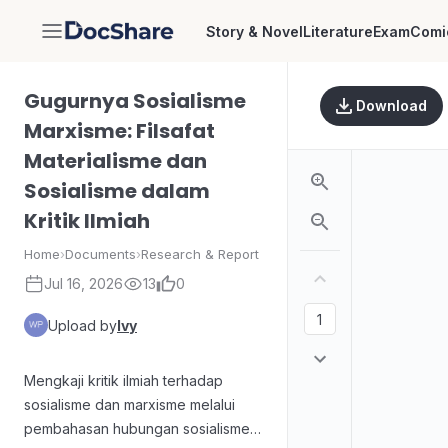
Story & Novel
Literature
Exam
Comi
DocShare
Gugurnya Sosialisme
Download
Marxisme: Filsafat
Materialisme dan
Sosialisme dalam
Kritik Ilmiah
Home
›
Documents
›
Research & Report
Jul 16, 2026
13
0
Upload by
Ivy
Mengkaji kritik ilmiah terhadap
sosialisme dan marxisme melalui
pembahasan hubungan sosialisme