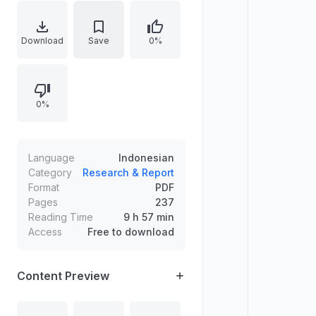
dengan agama, dialektika serta
penafian terhadap “sang pencipta”,
dan paradigma pemikiran sosial.
Download
Save
0%
Uraian memperluas ke pandangan
sosialisme tentang alam semesta
dan masyarakat, sistem ekonomi
0%
sosialisme beserta bantahannya,
marhaenisme, serta perbandingan
sosialisme–marhaenisme dalam
kerangka aqliy & naqliy, termasuk
Language
Indonesian
juga sistem ekonomi Islam sebagai
Category
Research & Report
Format
PDF
sistem kehidupan.
Pages
237
Reading Time
9 h 57 min
Access
Free to download
Content Preview