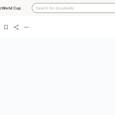
c
World Cup