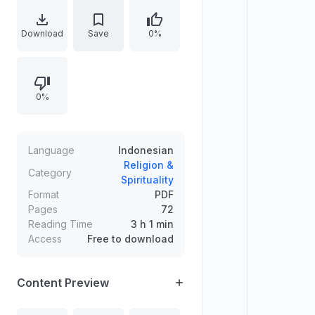
keagamaan. Terdapat pula kutipan-
kutipan penting dari Al-Qur'an dan
Download
Save
0%
Hadits.
0%
Language
Indonesian
Religion &
Category
Spirituality
Format
PDF
Pages
72
Reading Time
3 h 1 min
Access
Free to download
Content Preview