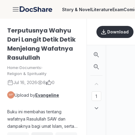
Story & Novel
Literature
Exam
Comi
DocShare
Terputusnya Wahyu
Download
Dari Langit Detik Detik
Menjelang Wafatnya
Rasulullah
Home
›
Documents
›
Religion & Spirituality
Jul 16, 2026
8
0
Upload by
Evangeline
Buku ini membahas tentang
wafatnya Rasulullah SAW dan
dampaknya bagi umat Islam, serta
memberikan panduan spiritual dan