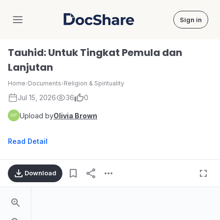
Sign in
DocShare
Tauhid: Untuk Tingkat Pemula dan
Lanjutan
Home
›
Documents
›
Religion & Spirituality
Jul 15, 2026
36
0
Upload by
Olivia Brown
Read Detail
Download