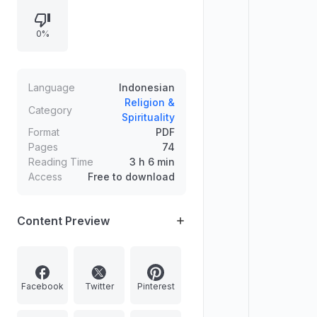
mode mendorong eksploitasi
potensi wanita demi keuntungan
0%
sepihak—terutama oleh industri
kosmetika dan mode. Penulis
mengajak muslimah mewaspadai
tabarruj yang berpotensi menyeret
Language
Indonesian
pada kerusakan dan mengganggu
Religion &
Category
Spirituality
kehormatan.
Format
PDF
Pages
74
Reading Time
3 h 6 min
Access
Free to download
Content Preview
Facebook
Twitter
Pinterest