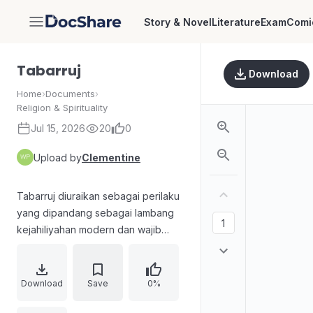
Story & Novel
Literature
Exam
Comi
DocShare
Tabarruj
Download
Home
›
Documents
›
Religion & Spirituality
Jul 15, 2026
20
0
Upload by
Clementine
Tabarruj diuraikan sebagai perilaku
yang dipandang sebagai lambang
kejahiliyahan modern dan wajib
dihindari oleh muslimah. Teks
menyoroti bagaimana kontes ratu-
ratuan, penampilan di muka umum,
Download
Save
0%
serta komodifikasi kecantikan dan