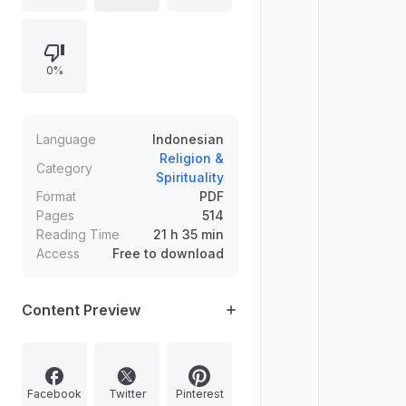
meninggalkan pendapat yang
menyelisihi. Uraian mencakup
pendahuluan terkait sikap
0%
ulama/mazhab terhadap As-Sunnah
serta pembahasan rukun, hal wajib,
dan sunnah shalat, diakhiri dengan
bahasan penyatuan beberapa
Language
Indonesian
surah yang memiliki kesamaan
Religion &
Category
Spirituality
makna dalam satu rakaat.
Format
PDF
Pages
514
Reading Time
21 h 35 min
Access
Free to download
Content Preview
Facebook
Twitter
Pinterest