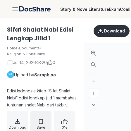
Story & Novel
Literature
Exam
Comi
DocShare
Sifat Shalat Nabi Edisi
Download
Lengkap Jilid 1
Home
›
Documents
›
Religion & Spirituality
Jul 14, 2026
20
0
Upload by
Seraphina
Edisi Indonesia kitab “Sifat Shalat
Nabi” edisi lengkap jilid 1 membahas
tuntunan shalat Nabi dari takbir
hingga salam berdasarkan As-
Sunnah, disertai penjelasan
kewajiban mengikuti sunnah dan
Download
Save
0%