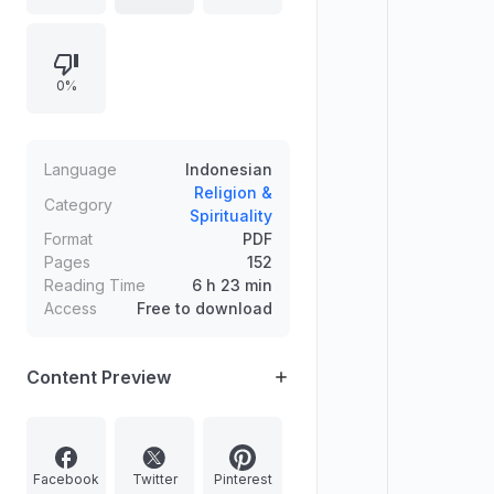
kebutuhan seperti orang tua, ilmu
pengetahuan, tobat, petunjuk,
perlindungan, kesabaran, rahmat,
0%
urusan yang dimudahkan,
kemakmuran negara, persaudaraan,
keturunan, serta doa tafakkur,
tawakal, dan pujian kepada Tuhan.
Language
Indonesian
Disertai daftar pustaka.
Religion &
Category
Spirituality
Format
PDF
Pages
152
Reading Time
6 h 23 min
Access
Free to download
Content Preview
Facebook
Twitter
Pinterest