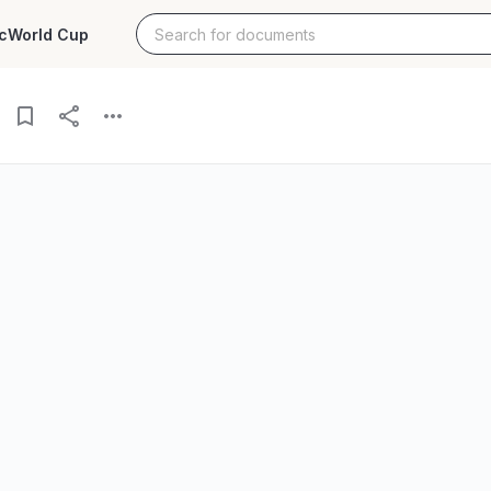
c
World Cup