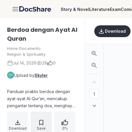
Story & Novel
Literature
Exam
Comi
DocShare
Berdoa dengan Ayat Al
Download
Quran
Home
›
Documents
›
Religion & Spirituality
Jul 14, 2026
28
0
Upload by
Skyler
Panduan praktis berdoa dengan
ayat-ayat Al-Qur’an, mencakup
pengantar tentang doa, menghayati
kitab suci, serta sejarah doa-doa
dalam Al-Qur’an. Isi memuat
kumpulan doa untuk berbagai
Download
Save
0%