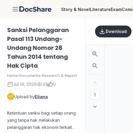
Story & Novel
Literature
Exam
Comi
DocShare
Sanksi Pelanggaran
Download
Pasal 113 Undang-
Undang Nomor 28
Tahun 2014 tentang
Hak Cipta
Home
›
Documents
›
Research & Report
Jul 14, 2026
33
0
Upload by
Eliana
Ketentuan sanksi bagi setiap orang
yang tanpa hak melakukan
pelanggaran hak ekonomi terkait