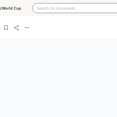
c
World Cup