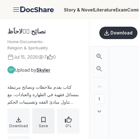
Story & Novel
Literature
Exam
Comi
DocShare
لاحاَظ和َ نصائِح
Download
Home
›
Documents
›
Religion & Spirituality
Jul 15, 2026
7
0
Upload by
Skyler
كتاب يقدم ملاحظات ونصائح مرتبطة
بمسائل فقهية في الطهارة والعبادات، مع
تناول مبادئ الفقه وتقسيمات الحكم
الشرعي مثل الواجب والحرام والحظر
والإباحة، وشرح مصادر الاستدلال كالنص
والكتاب والسنة والإجماع والقياس،
Download
Save
0%
ويتضمن تفصيلًا لأحكام الوضوء والغسل