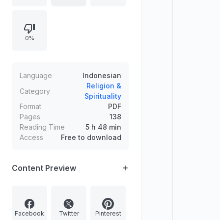
MUI tahun 1997, serta faktor
pendorong seperti kebutuhan
biologis, pemahaman mazhab fiqih,
0%
dan motivasi materi/hiburan.
Pembahasan menekankan perlunya
metodologi penafsiran ayat dan
hadis melalui pendekatan Tafsir al-
Language
Indonesian
Azhar karya Hamka untuk konteks
Religion &
Category
Spirituality
keindonesiaan, termasuk
Format
PDF
perbandingan dengan perzinaan
Pages
138
dan aturan perkawinan dalam
Reading Time
5 h 48 min
hukum Indonesia.
Access
Free to download
Content Preview
Facebook
Twitter
Pinterest