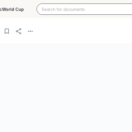
c
World Cup