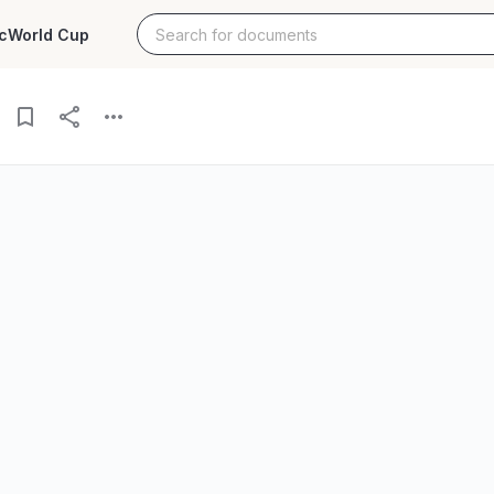
c
World Cup