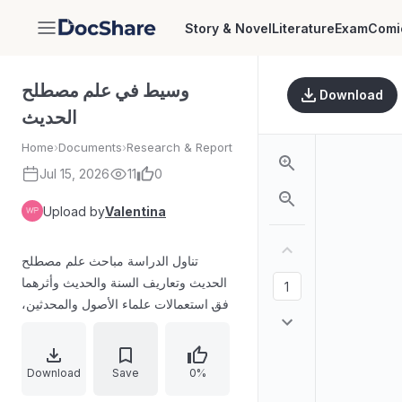
Story & Novel
Literature
Exam
Comi
DocShare
وسيط في علم مصطلح
Download
الحديث
Home
›
Documents
›
Research & Report
Jul 15, 2026
11
0
Upload by
Valentina
تناول الدراسة مباحث علم مصطلح
الحديث وتعاريف السنة والحديث وأثرهما
وفق استعمالات علماء الأصول والمحدثين،
مع بيان معاني السنة والحديث في اللغة
والاصطلاح، وتحديد تعريفات الحديث والأثر
والفرق بينهما، وذكر استشهادات ومراجع
Download
Save
0%
تراثية في هذا الباب.