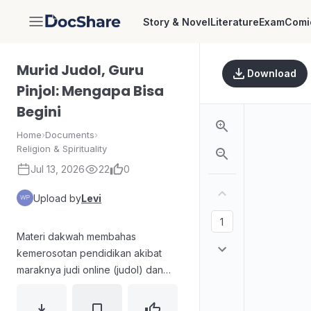
Story & Novel
Literature
Exam
Comi
DocShare
Murid Judol, Guru
Download
Pinjol: Mengapa Bisa
Begini
Home
›
Documents
›
Religion & Spirituality
Jul 13, 2026
22
0
Upload by
Levi
Materi dakwah membahas
kemerosotan pendidikan akibat
maraknya judi online (judol) dan
pinjaman online (pinjol).
Menjelaskan dampak jangka