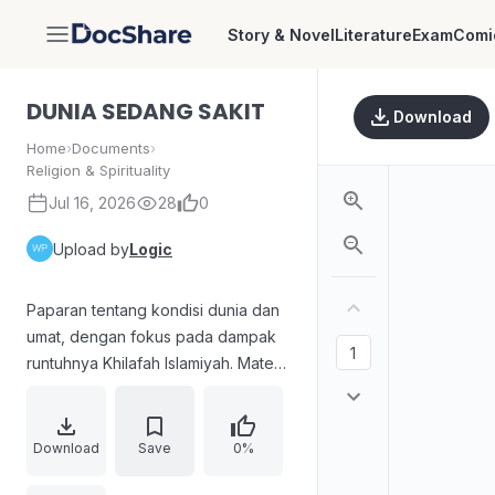
Story & Novel
Literature
Exam
Comi
DocShare
DUNIA SEDANG SAKIT
Download
Home
›
Documents
›
Religion & Spirituality
Jul 16, 2026
28
0
Upload by
Logic
Paparan tentang kondisi dunia dan
umat, dengan fokus pada dampak
runtuhnya Khilafah Islamiyah. Materi
mengaitkan masalah sosial,
pendidikan, politik, hukum, dan
ekonomi dengan akar persoalan
Download
Save
0%
seperti penerapan sistem yang