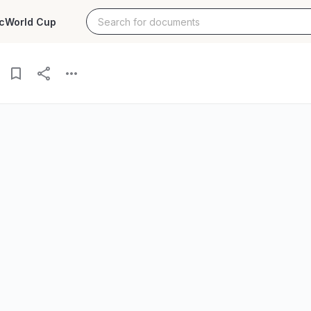
c
World Cup