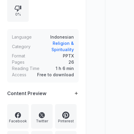
tidak diturunkan Allah serta
maraknya riba. Ditekankan
0%
pentingnya kepemimpinan
(khilafah), penegakan baiat, dan
peran agama dalam kekuasaan; doa
dan rujukan ayat/hadis menegaskan
Language
Indonesian
shabar dan shalat sebagai
Religion &
Category
Spirituality
penolong sambil memperjuangkan
Format
PPTX
tegaknya khilafah.
Pages
26
Reading Time
1 h 6 min
Access
Free to download
Content Preview
Facebook
Twitter
Pinterest