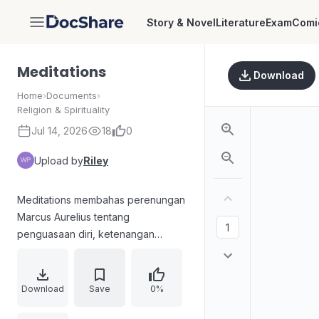
Story & Novel
Literature
Exam
Comi
DocShare
Meditations
Download
Home
›
Documents
›
Religion & Spirituality
Jul 14, 2026
18
0
Upload by
Riley
Meditations membahas perenungan
Marcus Aurelius tentang
penguasaan diri, ketenangan
menghadapi kecemasan dan
kekecewaan, serta penataan emosi
melalui ajaran Stoik. Karya ini
Download
Save
0%
menekankan kebahagiaan dan