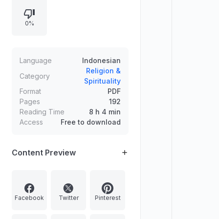
kebajikan yang dicapai lewat
penerimaan kenyataan,
0%
pembebasan dari ilusi, serta hidup
berkeutamaan—relevan untuk
menghadapi krisis eksistensial dan
tantangan sosial modern.
Language
Indonesian
Religion &
Category
Spirituality
Format
PDF
Pages
192
Reading Time
8 h 4 min
Access
Free to download
Content Preview
Facebook
Twitter
Pinterest