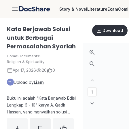
Story & Novel
Literature
Exam
Comi
DocShare
Kata Berjawab Solusi
Download
untuk Berbagai
Permasalahan Syariah
Home
›
Documents
›
Religion & Spirituality
Apr 17, 2026
20
0
Upload by
Liam
Buku ini adalah "Kata Berjawab Edisi
Lengkap 6 - 10" karya A. Qadir
Hassan, yang menyajikan solusi
untuk berbagai permasalahan
syariah. Terdiri dari dua volume,