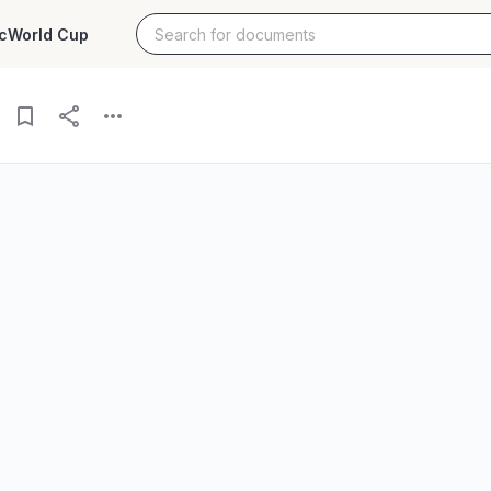
c
World Cup