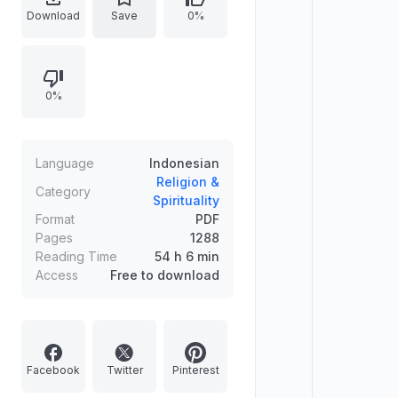
buku ini membahas topik-topik yang
Download
Save
0%
berkaitan dengan ibadah,
muamalah, dan aspek-aspek lain
dari hukum Islam.
0%
Language
Indonesian
Religion &
Category
Spirituality
Format
PDF
Pages
1288
Reading Time
54 h 6 min
Access
Free to download
Facebook
Twitter
Pinterest