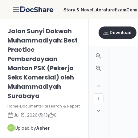
Story & Novel
Literature
Exam
Comi
DocShare
Jalan Sunyi Dakwah
Download
Muhammadiyah: Best
Practice
Pemberdayaan
Mantan PSK (Pekerja
Seks Komersial) oleh
Muhammadiyah
Surabaya
Home
›
Documents
›
Research & Report
Jul 15, 2026
13
0
Upload by
Asher