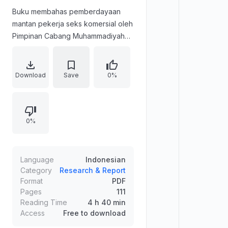
Buku membahas pemberdayaan
mantan pekerja seks komersial oleh
Pimpinan Cabang Muhammadiyah
(PCM) Krembangan Surabaya.
Pembahasan meliputi kajian konsep
pemberdayaan, relasi perempuan
Download
Save
0%
dan pemberdayaan, peran
Muhammadiyah sebagai civil
society, serta landasan teologi Al-
0%
Maun. Bagian best practice
menguraikan program seperti
pembelian rumah germo,
pendidikan, bantuan sosial,
Language
Indonesian
pembinaan ekonomi, pemberian
Category
Research & Report
Format
PDF
peran bagi anak germo, dan
Pages
111
publikasi media.
Reading Time
4 h 40 min
Access
Free to download