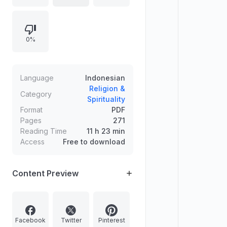
serta cuplikan testimoni dari
beberapa media dan tokoh
mengenai manfaatnya sebagai
0%
bahan renungan dan kultum.
Language
Indonesian
Religion &
Category
Spirituality
Format
PDF
Pages
271
Reading Time
11 h 23 min
Access
Free to download
Content Preview
Facebook
Twitter
Pinterest