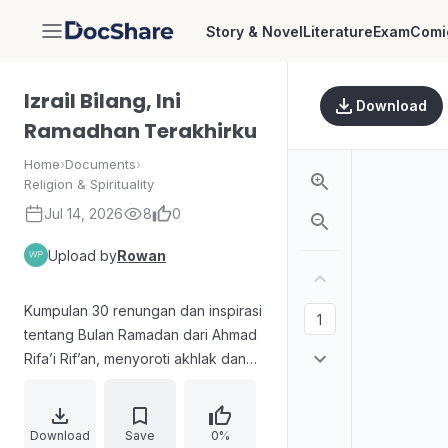
Story & Novel
Literature
Exam
Comi
DocShare
Izrail Bilang, Ini
Download
Ramadhan Terakhirku
Home
›
Documents
›
Religion & Spirituality
Jul 14, 2026
8
0
Upload by
Rowan
Kumpulan 30 renungan dan inspirasi
tentang Bulan Ramadan dari Ahmad
Rifa’i Rif’an, menyoroti akhlak dan
fenomena keseharian yang dekat di
sekitar pembaca. Disertai informasi
penerbitan, pernyataan hak cipta,
Download
Save
0%