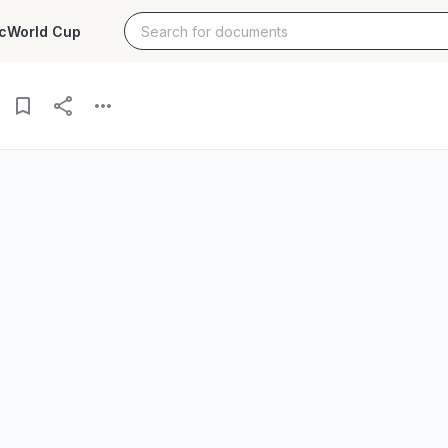
c
World Cup