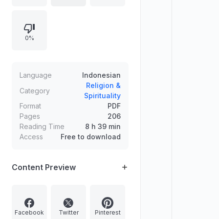
perlunya menjaga kemurnian dan
keotentikan hadits dari upaya
musuh, yang melahirkan disiplin ilmu
0%
hadits seperti al-Jarh wa at-Ta'dil,
al-'Ilal, dan ilmu ar-rijal.
Language
Indonesian
Religion &
Category
Spirituality
Format
PDF
Pages
206
Reading Time
8 h 39 min
Access
Free to download
Content Preview
Facebook
Twitter
Pinterest