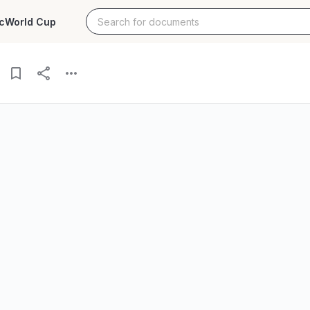
c
World Cup