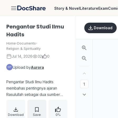
Story & Novel
Literature
Exam
Comi
DocShare
Pengantar Studi Ilmu
Download
Hadits
Home
›
Documents
›
Religion & Spirituality
Jul 14, 2026
32
0
Upload by
Aurora
Pengantar Studi Ilmu Hadits
membahas pentingnya ajaran
Rasulullah sebagai dua sumber
cahaya kebenaran, serta kecintaan
dan penghormatan umat kepada
beliau. Uraian menekankan
Download
Save
0%