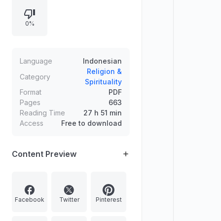
merujuk keterangan dan hadits
hukum yang terdapat dalam Umdah
0%
Al Ahkam.
Language
Indonesian
Religion &
Category
Spirituality
Format
PDF
Pages
663
Reading Time
27 h 51 min
Access
Free to download
Content Preview
Facebook
Twitter
Pinterest