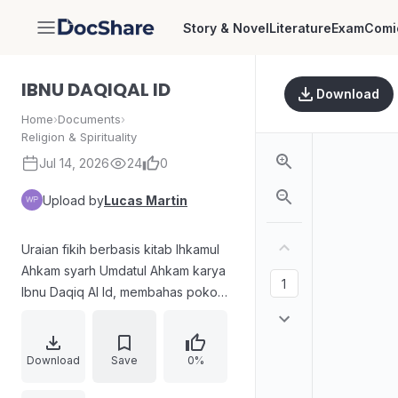
Story & Novel
Literature
Exam
Comi
DocShare
IBNU DAQIQAL ID
Download
Home
›
Documents
›
Religion & Spirituality
Jul 14, 2026
24
0
Upload by
Lucas Martin
Uraian fikih berbasis kitab Ihkamul
Ahkam syarh Umdatul Ahkam karya
Ibnu Daqiq Al Id, membahas pokok
ibadah seperti thaharah, shalat,
jenazah, dan zakat. Materi
dilengkapi daftar isi, pengantar
Download
Save
0%
penerbit, serta kata pengantar yang