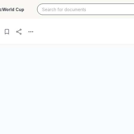
c
World Cup